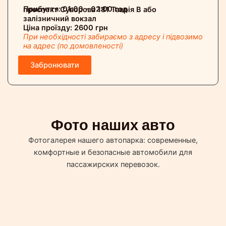
Прибуття: 01:00 - 02:00 год
проспект Суворова 181 Таврія В або
залізничний вокзал
Ціна проїзду: 2600 грн
При необхідності забираємо з адресу і підвозимо
на адрес (по домовленості)
Забронювати
Фото наших авто
Фотогалерея нашего автопарка: современные,
комфортные и безопасные автомобили для
пассажирских перевозок.