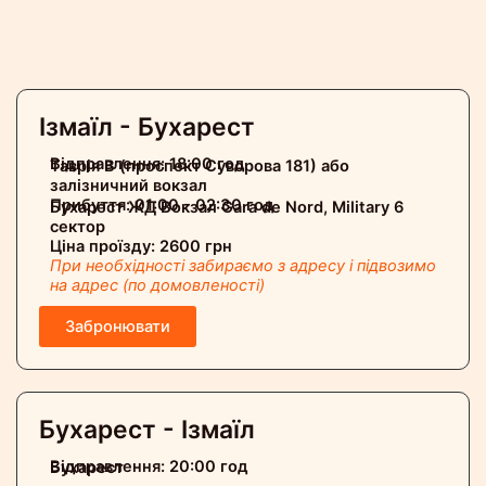
Ізмаїл - Бухарест
Відправлення: 18:00 год
Таврія В (проспект Суворова 181) або
залізничний вокзал
Прибуття: 01:00 - 02:30 год
Бухарест ЖД Вокзал Gara de Nord, Military 6
сектор
Ціна проїзду: 2600 грн
При необхідності забираємо з адресу і підвозимо
на адрес (по домовленості)
Забронювати
Бухарест - Ізмаїл
Відправлення: 20:00 год
Бухарест