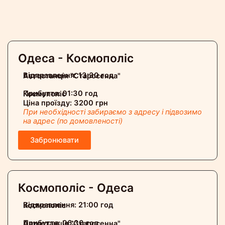
Одеса - Космополіс
Відправлення: 13:30 год
Автостанція "Старосенна"
Прибуття: 01:30 год
Космополіс
Ціна проїзду: 3200 грн
При необхідності забираємо з адресу і підвозимо
на адрес (по домовленості)
Забронювати
Космополіс - Одеса
Відправлення: 21:00 год
Космополіс
Прибуття: 06:30 год
Автостанція "Старосенна"